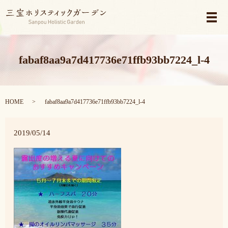
メ
fabaf8aa9a7d417736e71ffb93bb7224_l-4
HOME
fabaf8aa9a7d417736e71ffb93bb7224_l-4
2019/05/14