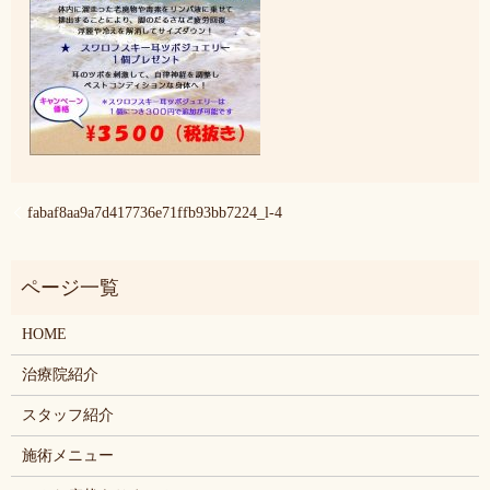
fabaf8aa9a7d417736e71ffb93bb7224_l-4
HOME
治療院紹介
スタッフ紹介
施術メニュー