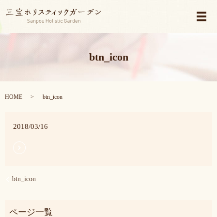
メ
btn_icon
HOME
btn_icon
2018/03/16
btn_icon