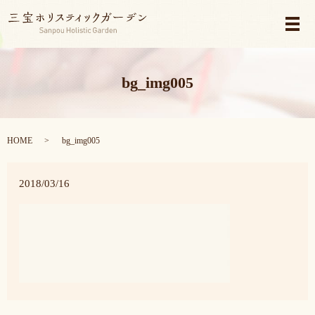
メ
bg_img005
HOME
bg_img005
2018/03/16