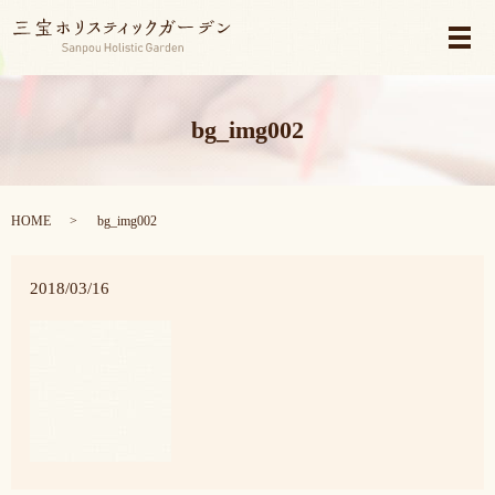
メ
bg_img002
HOME
bg_img002
2018/03/16