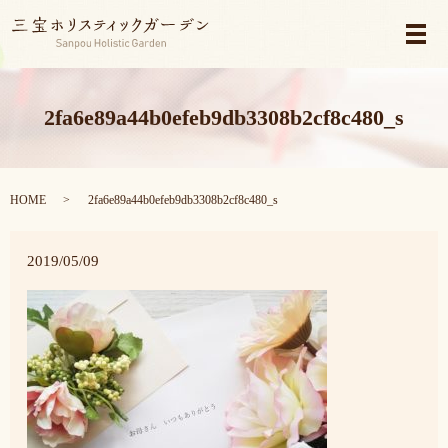
メ
2fa6e89a44b0efeb9db3308b2cf8c480_s
HOME
2fa6e89a44b0efeb9db3308b2cf8c480_s
2019/05/09